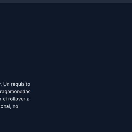
. Un requisito
 tragamonedas
 el rollover a
ional, no