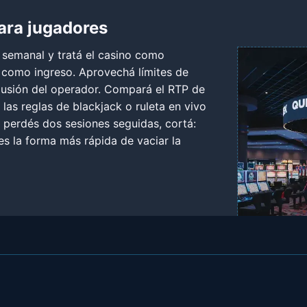
ara jugadores
 semanal y tratá el casino como
 como ingreso. Aprovechá límites de
lusión del operador. Compará el RTP de
las reglas de blackjack o ruleta en vivo
i perdés dos sesiones seguidas, cortá:
es la forma más rápida de vaciar la