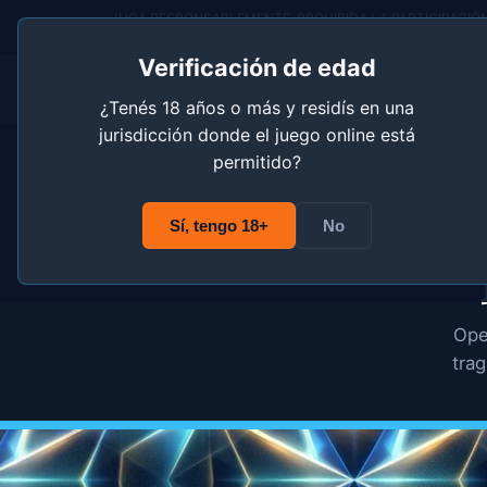
JUGÁ RESPONSABLEMENTE. PROHIBIDA LA PARTICIPACIÓN
JUGÁ RESPONSABLEMENTE. PROHIBIDA LA PARTICIPACIÓN
Verificación de edad
¿Tenés 18 años o más y residís en una
jurisdicción donde el juego online está
permitido?
Los 
Sí, tengo 18+
No
Ope
tra