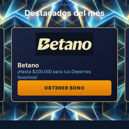
OFERTAS VERIFICADAS
Destacados del mes
Betano
¡Hasta $200.000 para tus Deportes
favoritos!
OBTENER BONO