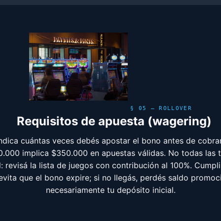
§ 05 — ROLLOVER
Requisitos de apuesta (wagering)
ndica cuántas veces debés apostar el bono antes de cobrar
0.000 implica $350.000 en apuestas válidas. No todas las
: revisá la lista de juegos con contribución al 100%. Cumplir
vita que el bono expire; si no llegás, perdés saldo promoc
necesariamente tu depósito inicial.