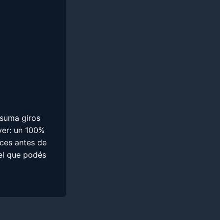
 suma giros
ver: un 100%
ces antes de
 el que podés