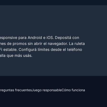
esponsive para Android e iOS. Depositá con
iones de promos sin abrir el navegador. La ruleta
 estable. Configurá límites desde el teléfono
alla que más usás.
reguntas frecuentes
Juego responsable
Cómo funciona