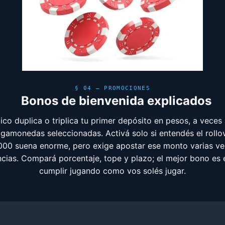
§ 04 — PROMOCIONES
Bonos de bienvenida explicados
pico duplica o triplica tu primer depósito en pesos, a veces
ragamonedas seleccionadas. Activá solo si entendés el rollo
000 suena enorme, pero exige apostar ese monto varias ve
ncias. Compará porcentaje, tope y plazo; el mejor bono es
cumplir jugando como vos solés jugar.